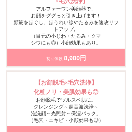
×毛穴洗浄】
アルファーワン美顔器で、
お顔をググっと引き上げます！
顔筋をほぐし、ほうれい線やたるみを速攻リフ
トアップ。
（目元の小じわ・たるみ・クマ
シワにも◎）小顔効果もあり。
8,980円
初回体験
【お顔脱毛×毛穴洗浄】
化粧ノリ・美肌効果も◎
お顔脱毛でツルスベ肌に。
クレンジング～超音波洗浄～
泡洗顔～光照射～保湿パック。
（毛穴・ニキビ・小顔効果も◎）